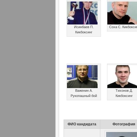
Исинбаев П.
Соха С. Кикбокси
Кикбоксинг
Важенин А.
Тихонов Д.
Рукопашный бой
Кикбоксинг
ФИО кандидата
Фотография