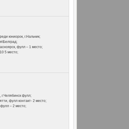
реди юниорок, г.Нальчик;
я\Белград;
расноярск, фулл – 1 место;
10 5 место;
, г.Челябинск фулл;
ьятти, фулл контакт- 2 место;
, фулл – 2 место;