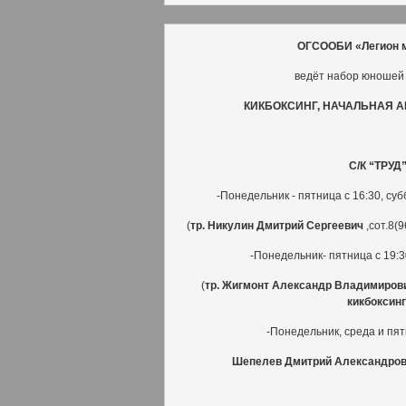
ОГСООБИ «Легион 
ведёт набор юношей 
КИКБОКСИНГ, НАЧАЛЬНАЯ А
С/К “ТРУД
-Понедельник - пятница с 16:30, суб
(
тр. Никулин Дмитрий Сергеевич
,сот.8(9
-Понедельник- пятница с 19:3
(
тр. Жигмонт Александр Владимиров
кикбоксинг
-Понедельник, среда и пятн
Шепелев Дмитрий Александро