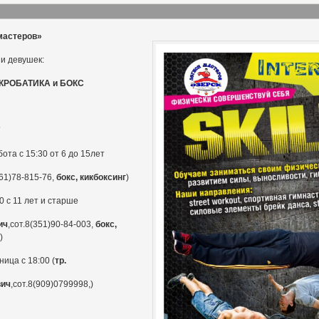
мастеров»
и девушек:
КРОБАТИКА и БОКС
”
бота с 15:30 от 6 до 15лет
61)78-815-76,
бокс, кикбоксинг
)
0 с 11 лет и старше
ич
,сот.8(351)90-84-003,
бокс,
)
ица с 18:00 (
тр.
вич
,сот.8(909)0799998,)