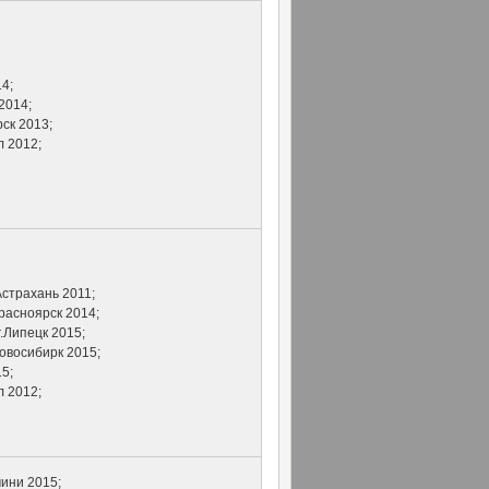
4;
2014;
рск 2013;
л 2012;
Астрахань 2011;
Красноярск 2014;
г.Липецк 2015;
Новосибирк 2015;
5;
л 2012;
мини 2015;