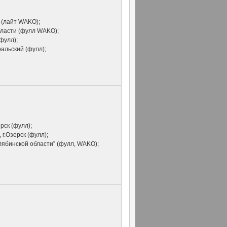
к (лайт WAKO);
области (фулл WAKO);
фулл);
ральский (фулл);
ерск (фулл);
 г.Озерск (фулл);
лябинской области” (фулл, WAKO);