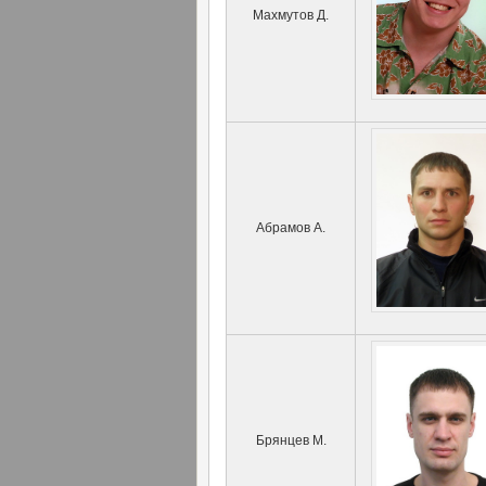
Махмутов Д.
Абрамов А.
Брянцев М.