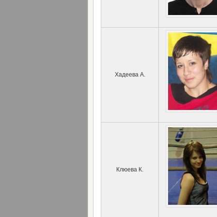
Хадеева А.
Клюева К.