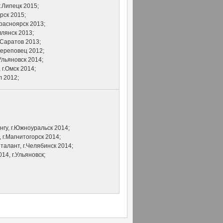
г.Липецк 2015;
рск 2015;
Красноярск 2013;
млянск 2013;
г.Саратов 2013;
.Череповец 2012;
Ульяновск 2014;
 г.Омск 2014;
л 2012;
нгу, г.Южноуральск 2014;
 г.Магнитогорск 2014;
талант, г.Челябинск 2014;
14, г.Ульяновск;