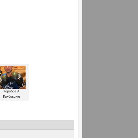
Коробов А.
Кикбоксинг