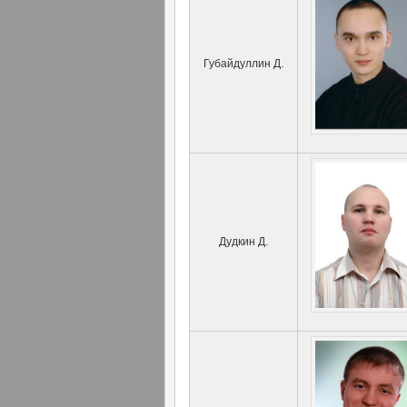
Губайдуллин Д.
Дудкин Д.